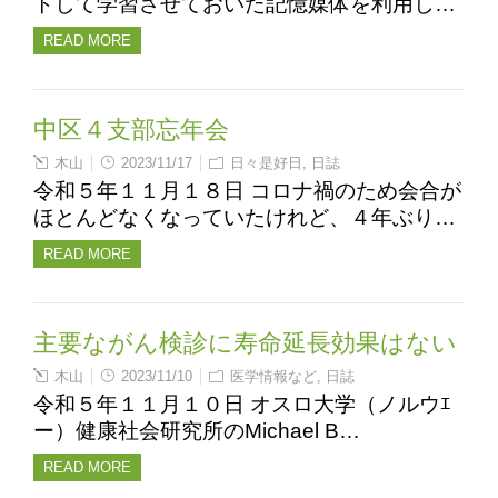
トして学習させておいた記憶媒体を利用し…
READ MORE
中区４支部忘年会
木山
2023/11/17
日々是好日
,
日誌
令和５年１１月１８日 コロナ禍のため会合が
ほとんどなくなっていたけれど、４年ぶり…
READ MORE
主要ながん検診に寿命延長効果はない
木山
2023/11/10
医学情報など
,
日誌
令和５年１１月１０日 オスロ大学（ノルウｴ
ー）健康社会研究所のMichael B…
READ MORE