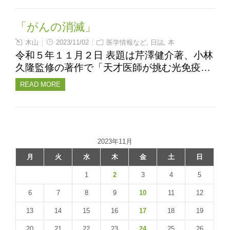
「がんの消滅」
木山
2023/11/02
医学情報など
,
日誌
,
本
令和５年１１月２日 表題は芹澤健介著、小林
久隆監修の著作で「天才医師が挑む光免疫…
READ MORE
2023年11月
月
火
水
木
金
土
日
1
2
3
4
5
6
7
8
9
10
11
12
13
14
15
16
17
18
19
20
21
22
23
24
25
26