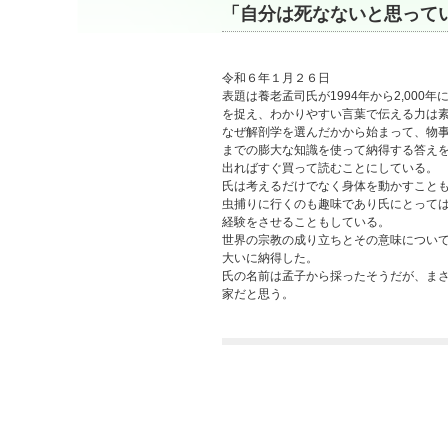
「自分は死なないと思って
令和６年１月２６日
表題は養老孟司氏が1994年から2,00
を捉え、わかりやすい言葉で伝える力は
なぜ解剖学を選んだかから始まって、物
までの膨大な知識を使って納得する答え
出ればすぐ買って読むことにしている。
氏は考えるだけでなく身体を動かすこと
虫捕りに行くのも趣味であり氏にとって
経験をさせることもしている。
世界の宗教の成り立ちとその意味につい
大いに納得した。
氏の名前は孟子から採ったそうだが、ま
家だと思う。