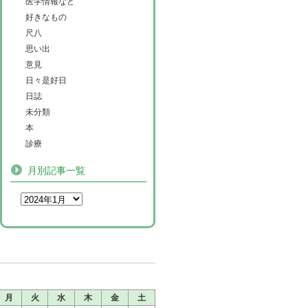
医学情報など
好きなもの
尺八
思い出
意見
日々是好日
日誌
未分類
本
診療
月別記事一覧
月
火
水
木
金
土