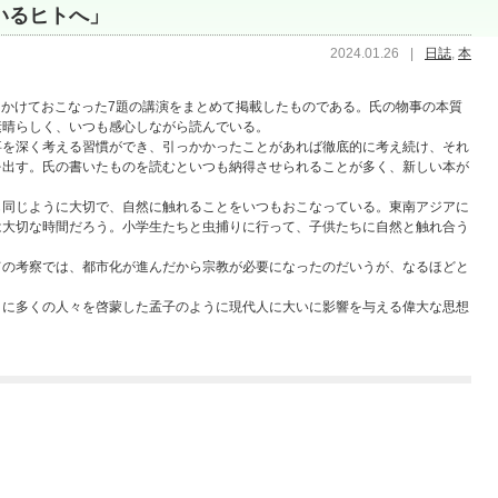
いるヒトへ」
2024.01.26
|
日誌
,
本
0年にかけておこなった7題の講演をまとめて掲載したものである。氏の物事の本質
素晴らしく、いつも感心しながら読んでいる。
事を深く考える習慣ができ、引っかかったことがあれば徹底的に考え続け、それ
を出す。氏の書いたものを読むといつも納得させられることが多く、新しい本が
も同じように大切で、自然に触れることをいつもおこなっている。東南アジアに
は大切な時間だろう。小学生たちと虫捕りに行って、子供たちに自然と触れ合う
ての考察では、都市化が進んだから宗教が必要になったのだいうが、なるほどと
さに多くの人々を啓蒙した孟子のように現代人に大いに影響を与える偉大な思想