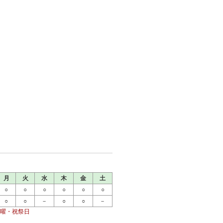
月
火
水
木
金
土
○
○
○
○
○
○
○
○
－
○
○
－
曜・祝祭日