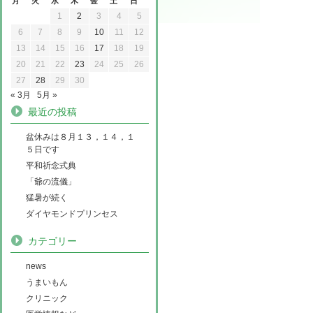
月
火
水
木
金
土
日
1
2
3
4
5
6
7
8
9
10
11
12
13
14
15
16
17
18
19
20
21
22
23
24
25
26
27
28
29
30
« 3月
5月 »
最近の投稿
盆休みは８月１３，１４，１
５日です
平和祈念式典
「爺の流儀」
猛暑が続く
ダイヤモンドプリンセス
カテゴリー
news
うまいもん
クリニック