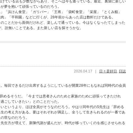
続けている店も少数ながらあり、そこへは今も通っている。最近、裏袋に新しい
ちが夢を抱いて頑張っているのだろう。
ん」「浜けん食堂」「ガリバー」「王将」「袋町食堂」「栄屋」「とくみ鮨」
肉」「平和園」などに行くが、28年前からあった店は数軒だけである。
日のことだから面倒だけれど、楽しんで通っている。今はなくなったてしまった
が、詮無いことである。また新しい店を探そうかな。
2026.04.17
|
日々是好日
,
日誌
。毎回できるだけ出席するようにしているが開業28年にもなれば同時代の会員
て辞めるそうだ。「今までは患者さんのためと家族のために頑張ってきたけれ
を過ごしていきたい」とのことだった。
多いというより、ほぼ全員がそうなのだろう。やはり同年代のS先生は「辞める
人生の考え方がある。要はそれぞれが満足し、全うして生きられるのが一番であ
人の世なのだろう。
）先生方が増えて、新陳代謝が盛んだが、時代が移っていくのを感じさせられる