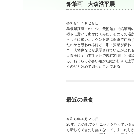
鉛筆画 大森浩平展
令和８年４月２８日
島根県江津市の「今井美術館」で鉛筆画
巧さに驚いて出かけてみた。初めての場
らしさに驚いた。ケント紙に鉛筆で作画
たのかと思われるほどに形・質感が伝わ
コ、人物像などが展示されていたがどれ
大森氏は岡山市生まれで現在31歳、20
る。おそらく小さい頃から絵が好きで上
くのだと改めて思ったことである。
最近の昼食
令和８年４月２３日
28年、この地でクリニックをやっている
も新しくできたり無くなってしまったり