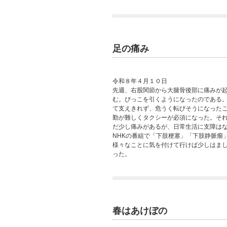
足の痛み
令和８年４月１０日
先週、右股関節から大腿骨後部に痛みが
む。びっこを引くようになったのである
て支えきれず、危うく転びそうになった
勤が難しくタクシーが必須になった。そ
だ少し痛みがあるが、日常生活に支障は
NHKの番組で「下肢梗塞」「下肢静脈瘤
様々なことに気を付けて行けば少しはま
った。
春はあけぼの