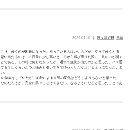
2026.04.10
|
日々是好日
,
日誌
起こり、歩くのが困難になった。座っているのはいいのだが、立って歩くと痛
。思い当たるのは、２日前に少し高いところから飛び降りた際に、足の力が弱く
ことである。その時は何もなかったが、遅れて症状が出たのかと思った。バス通
れでも３日くらいたつと痛みも引いてきてゆっくりだが歩けるようになった。ま
ない。
」の特集をしていたが、加齢による血管の変化はどうしようもないと思った。
しなのだろうが、完全に防ぐことはできない。なるようになると思ったことであ