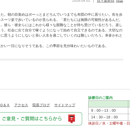
2026.04.02
|
日々是好日
,
日誌
った。朝の目覚めはボーっとまどろんでいつまでも布団の中に居りたい。街を歩
いスーツ姿で歩いているのが見られる。「君たちには無限の可能性があるんだ。
る。彼ら・彼女らにはこれから様々な困難なことが待ち受けているだろう。楽し
ろう。社会に出て自分で稼ぐようになって始めて自立できるのである。大切なの
常に思うようにしないと長い人生を過ごしていくのは難しいだろう。幸多かれと
暖かい一日になりそうである。この季節を充分味わいたいものである。
診療日のご案内
Ｑ＆Ａ
アクセス
院長ブログ
サイトマップ
9：00～13：00
14：30～18：00
休診日／水・土曜午後・日