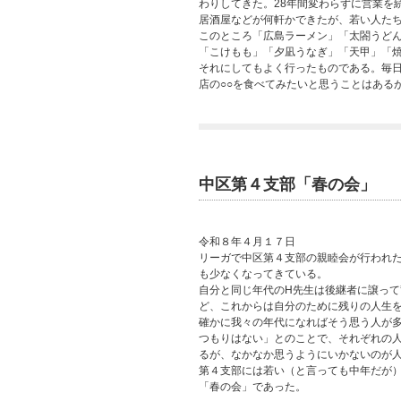
わりしてきた。28年間変わらずに営業を
居酒屋などが何軒かできたが、若い人た
このところ「広島ラーメン」「太閤うど
「こけもも」「夕凪うなぎ」「天甲」「焼
それにしてもよく行ったものである。毎
店の○○を食べてみたいと思うことはある
中区第４支部「春の会」
令和８年４月１７日
リーガで中区第４支部の親睦会が行われた
も少なくなってきている。
自分と同じ年代のH先生は後継者に譲っ
ど、これからは自分のために残りの人生
確かに我々の年代になればそう思う人が
つもりはない」とのことで、それぞれの
るが、なかなか思うようにいかないのが
第４支部には若い（と言っても中年だが
「春の会」であった。