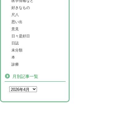
医学情報など
好きなもの
尺八
思い出
意見
日々是好日
日誌
未分類
本
診療
月別記事一覧