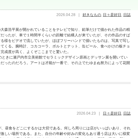
2026.04.28
|
好きなもの
,
日々是好日
,
日誌
の大森浩平展が開かれていることをテレビで知り、鉛筆だけで描かれた作品の精
所だったが、車で１時間半くらいの距離で結構人が来ていたが、その作品のすば
する様をビデオで流していたが、ほぼフリーハンドで描いたものは、写真で写し
ってくる。腕時計、コカコーラ、ボルトとナット、缶ビール、食べかけの板チョ
も完成度が高く、よくぞここまでと驚いた。
歳のときに瀬戸内市立美術館でセラミックデザイン原画とデッサン展を開いてい
手だったのだろう。アートは才能が一番で、その上でたゆまぬ努力によって花開
2026.04.23
|
日々是好日
,
日誌
が、昼食をどこにするかは大切である。何しろ周りには店がいっぱいあり、それ
が激しい場所である。また、自分の年齢や好みの変化もあり通う店は大いに様変