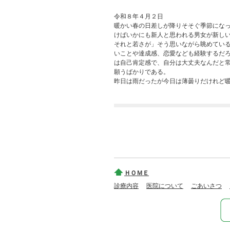
令和８年４月２日
暖かい春の日差しが降りそそぐ季節にな
けばいかにも新人と思われる男女が新し
それと若さが」そう思いながら眺めてい
いことや達成感、恋愛なども経験するだ
は自己肯定感で、自分は大丈夫なんだと
願うばかりである。
昨日は雨だったが今日は薄曇りだけれど
ＨＯＭＥ
診療内容
医院について
ごあいさつ