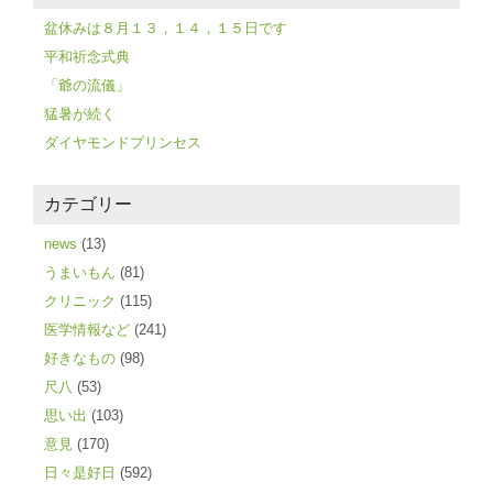
盆休みは８月１３，１４，１５日です
平和祈念式典
「爺の流儀」
猛暑が続く
ダイヤモンドプリンセス
カテゴリー
news
(13)
うまいもん
(81)
クリニック
(115)
医学情報など
(241)
好きなもの
(98)
尺八
(53)
思い出
(103)
意見
(170)
日々是好日
(592)