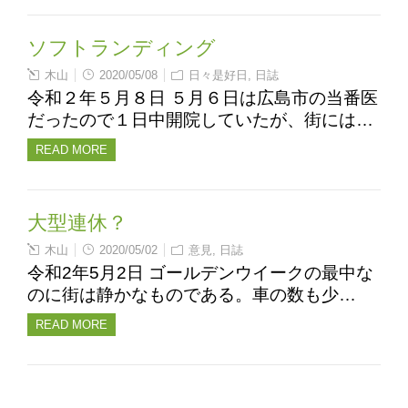
ソフトランディング
木山
2020/05/08
日々是好日
,
日誌
令和２年５月８日 ５月６日は広島市の当番医
だったので１日中開院していたが、街には…
READ MORE
大型連休？
木山
2020/05/02
意見
,
日誌
令和2年5月2日 ゴールデンウイークの最中な
のに街は静かなものである。車の数も少…
READ MORE