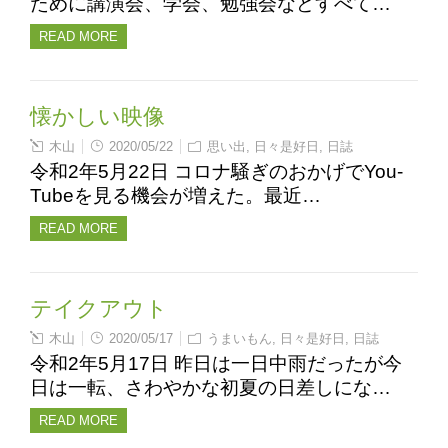
ために講演会、学会、勉強会などすべて…
READ MORE
懐かしい映像
木山
2020/05/22
思い出
,
日々是好日
,
日誌
令和2年5月22日 コロナ騒ぎのおかげでYou-
Tubeを見る機会が増えた。最近…
READ MORE
テイクアウト
木山
2020/05/17
うまいもん
,
日々是好日
,
日誌
令和2年5月17日 昨日は一日中雨だったが今
日は一転、さわやかな初夏の日差しにな…
READ MORE