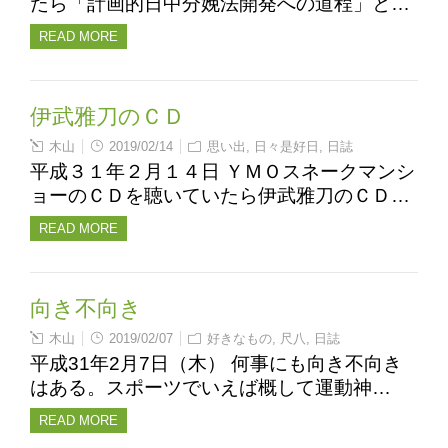
たら「計画的日中分娩法開発への道程」と…
READ MORE
伊武雅刀のＣＤ
木山
2019/02/14
思い出
,
日々是好日
,
日誌
平成３１年２月１４日 ＹＭＯスネークマンシ
ョーのＣＤを聴いていたら伊武雅刀のＣＤ…
READ MORE
向き不向き
木山
2019/02/07
好きなもの
,
尺八
,
日誌
平成31年2月7日（木） 何事にも向き不向き
はある。スポーツでいえば概して運動神…
READ MORE