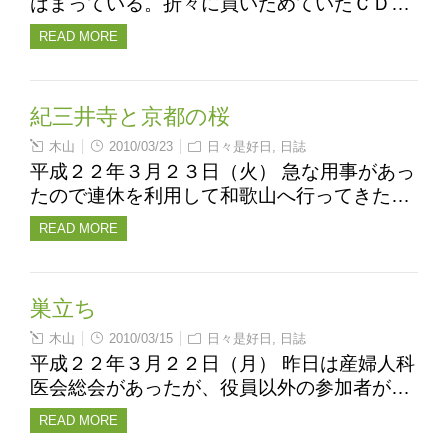
はまっている。折々に買いためていたＣＤ…
READ MORE
紀三井寺と京都の桜
木山
2010/03/23
日々是好日
,
日誌
平成２２年３月２３日（火） 急な用事があっ
たので連休を利用して和歌山へ行ってきた…
READ MORE
巣立ち
木山
2010/03/15
日々是好日
,
日誌
平成２２年３月２２日（月） 昨日は産婦人科
医会総会があったが、役員以外の参加者が…
READ MORE