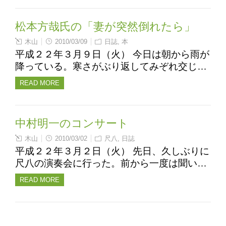
松本方哉氏の「妻が突然倒れたら」
木山
2010/03/09
日誌
,
本
平成２２年３月９日（火） 今日は朝から雨が
降っている。寒さがぶり返してみぞれ交じ…
READ MORE
中村明一のコンサート
木山
2010/03/02
尺八
,
日誌
平成２２年３月２日（火） 先日、久しぶりに
尺八の演奏会に行った。前から一度は聞い…
READ MORE