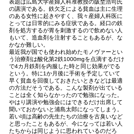
表題は広島大学産婦人科准教授の阪埜浩司氏
の講演である。鉄欠乏による貧血は主に生理
のある女性に起きやすく、我々産婦人科医に
とっては日常的にみる症状である。経口の鉄
剤を処方するが胃を刺激するので飲めない人
もいて、造血剤を注射することもあるが、な
かなか難しい。
最近我が国でも使われ始めたモノヴァーとい
う治療剤は酸化第2鉄1000mgを点滴するだけ
で4カ月鉄剤を内服した時と同じ効果がでる
という。特に1か月後に手術を予定していて
早く貧血を回復しておきたいときなどは最適
の方法だそうである。こんな製剤が出ている
ことは全く知らなかったので勉強になった。
やはり講演や勉強会にはできるだけ出席して
聞いておかないと浦島太郎になってしまう。
若い頃は高齢の先生たちの治療を古臭いなど
と思ったこともあるが、今になっては若い人
たちからは同じように思われているのだろ