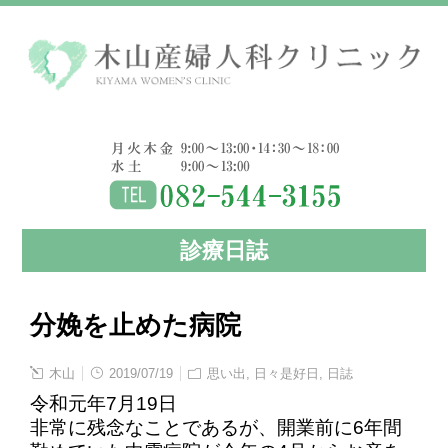
診療日誌
分娩を止めた病院
木山
2019/07/19
思い出
,
日々是好日
,
日誌
令和元年7月19日
非常に残念なことであるが、開業前に6年間