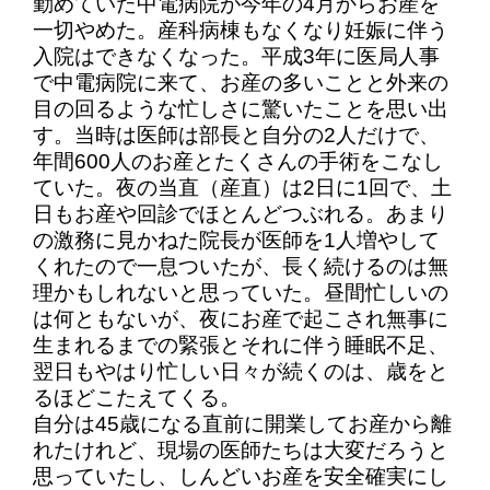
勤めていた中電病院が今年の4月からお産を
一切やめた。産科病棟もなくなり妊娠に伴う
入院はできなくなった。平成3年に医局人事
で中電病院に来て、お産の多いことと外来の
目の回るような忙しさに驚いたことを思い出
す。当時は医師は部長と自分の2人だけで、
年間600人のお産とたくさんの手術をこなし
ていた。夜の当直（産直）は2日に1回で、土
日もお産や回診でほとんどつぶれる。あまり
の激務に見かねた院長が医師を1人増やして
くれたので一息ついたが、長く続けるのは無
理かもしれないと思っていた。昼間忙しいの
は何ともないが、夜にお産で起こされ無事に
生まれるまでの緊張とそれに伴う睡眠不足、
翌日もやはり忙しい日々が続くのは、歳をと
るほどこたえてくる。
自分は45歳になる直前に開業してお産から離
れたけれど、現場の医師たちは大変だろうと
思っていたし、しんどいお産を安全確実にし