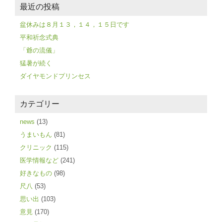
最近の投稿
盆休みは８月１３，１４，１５日です
平和祈念式典
「爺の流儀」
猛暑が続く
ダイヤモンドプリンセス
カテゴリー
news
(13)
うまいもん
(81)
クリニック
(115)
医学情報など
(241)
好きなもの
(98)
尺八
(53)
思い出
(103)
意見
(170)