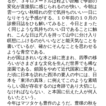
るが、３キロメートルは程よい距離で季節の
変化が直接肌に感じられるのが快い。今朝は
雲一つない秋晴れの空で気持ちのいい一日に
なりそうな予感がする。１０年前の１０月の
診療日誌をひも解いてみると、今日とまった
く同じような気持ちのいい日であることに触
れ、こんな日は尺八を持って山中に分け入り
瞑想にふけるのがいいなどと能天気なことを
書いているが、確かにそんなことを思わせる
ような青空である。
わが国はきれいな水と緑に恵まれ、四季の移
ろいがさまざまな文化を生んだ世界でも稀な
楽園である。鎖国をやめて近代国家に変身し
た頃に日本を訪れた西洋の要人の中には、日
本を「東洋の真珠」に例えてこのような素晴
らしい国が存在するのは奇跡であり大切にし
なければならない、と本国に伝えた人が何人
もいたという。
今年はマツタケも豊作のようだ。豊穣の秋を